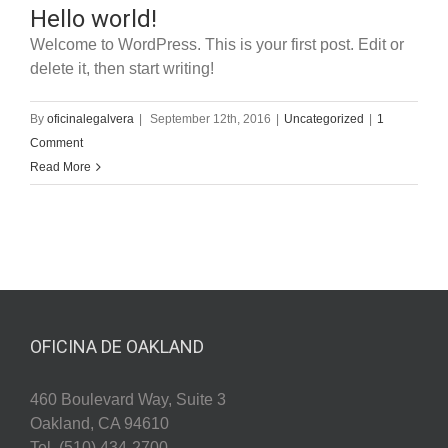
Hello world!
Welcome to WordPress. This is your first post. Edit or
delete it, then start writing!
By
oficinalegalvera
|
September 12th, 2016
|
Uncategorized
|
1
Comment
Read More
OFICINA DE OAKLAND
460 Boulevard Way, Suite 3
Oakland, CA 94610
Tel. (510) 434-2700